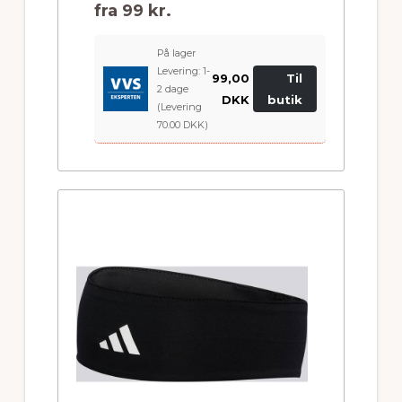
fra
99 kr.
På lager
Levering: 1-
99,00
Til
2 dage
DKK
butik
(Levering
70.00 DKK)