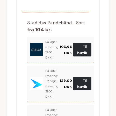
8. adidas Pandebånd - Sort
fra
104 kr.
På lager
103,96
Til
(Levering
29.00
DKK
butik
DKK)
På lager
Levering:
129,00
Til
1-2 dage
(Levering
DKK
butik
39.00
DKK)
På lager
Levering: