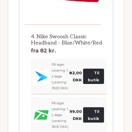
4. Nike Swoosh Classic
Headband - Blue/White/Red
fra
82 kr.
På lager
Levering: 1-
82,00
Til
2 dage
DKK
butik
(Levering
39.00 DKK)
På lager
Levering: 1-
99,00
Til
2 dage
DKK
butik
(Levering
39.00 DKK)