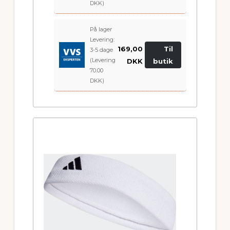
DKK)
På lager
Levering:
169,00
Til
3-5 dage
(Levering
DKK
butik
70.00
DKK)