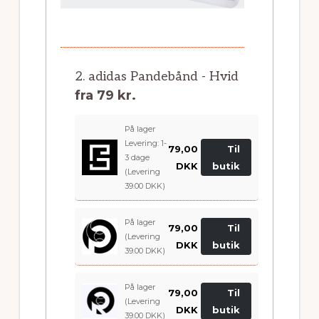
2. adidas Pandebånd - Hvid
fra
79 kr.
På lager
Levering: 1-
79,00
Til
3 dage
DKK
butik
(Levering
39.00 DKK)
På lager
79,00
Til
(Levering
DKK
butik
39.00 DKK)
På lager
79,00
Til
(Levering
DKK
butik
39.00 DKK)