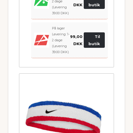
2 dage
DKK
butik
(Levering
39.00 DKK)
På lager
Levering: 1-
99,00
Til
2 dage
DKK
butik
(Levering
39.00 DKK)