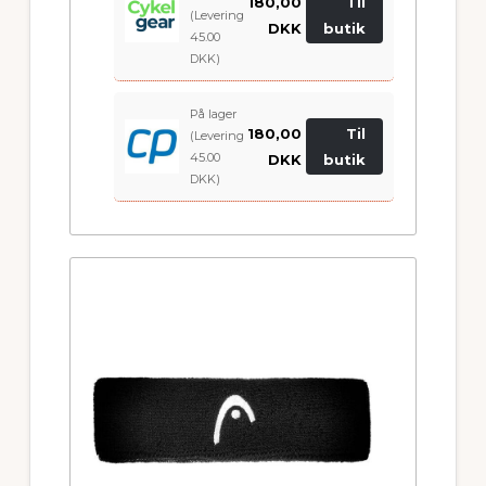
180,00
Til
(Levering
DKK
butik
45.00
DKK)
På lager
180,00
Til
(Levering
45.00
DKK
butik
DKK)