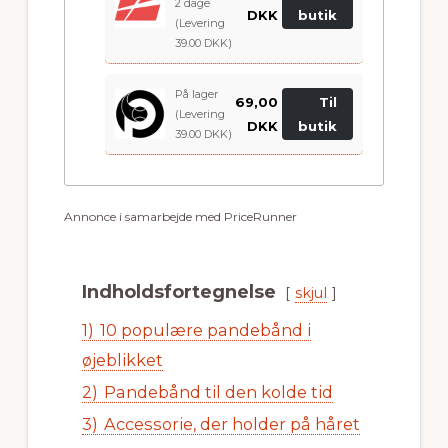
2 dage
DKK
butik
(Levering
39.00 DKK)
På lager
69,00
Til
(Levering
DKK
butik
39.00 DKK)
Annonce i samarbejde med PriceRunner
Indholdsfortegnelse
skjul
1)
10 populære pandebånd i
øjeblikket
2)
Pandebånd til den kolde tid
3)
Accessorie, der holder på håret