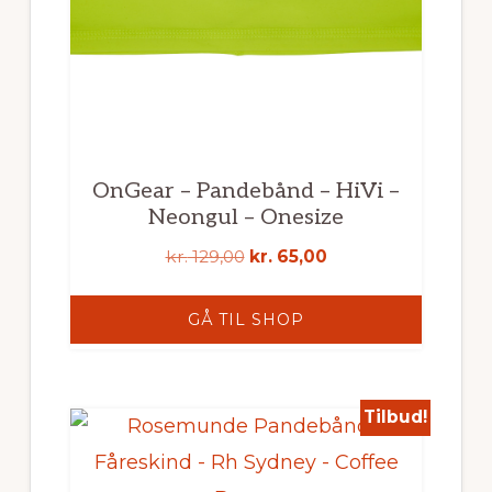
OnGear – Pandebånd – HiVi –
Neongul – Onesize
Den
Den
kr.
129,00
kr.
65,00
oprindelige
aktuelle
pris
pris
GÅ TIL SHOP
var:
er:
kr. 129,00.
kr. 65,00.
Tilbud!