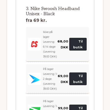
3. Nike Swoosh Headband
Unisex - Black
fra
69 kr.
Ikke på
lager
68,00
Til
Levering:
6-14 dage
DKK
butik
(Levering
39.00 DKK)
På lager
Levering: 1-
69,00
Til
2 dage
DKK
butik
(Levering
39.00 DKK)
På lager
Levering: 1-
99,00
Til