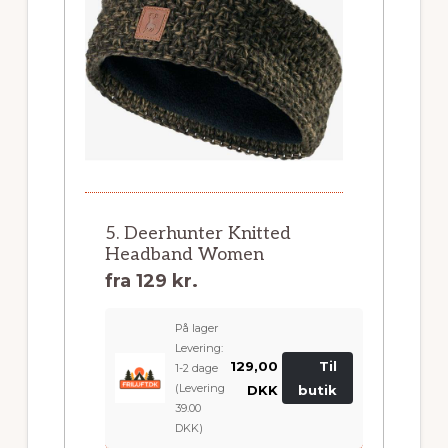
5. Deerhunter Knitted
Headband Women
fra
129 kr.
På lager
Levering:
129,00
Til
1-2 dage
(Levering
DKK
butik
39.00
DKK)