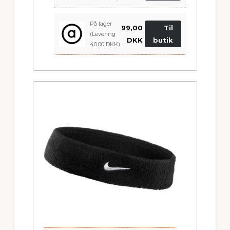
På lager
99,00
Til
(Levering
DKK
butik
40.00 DKK)