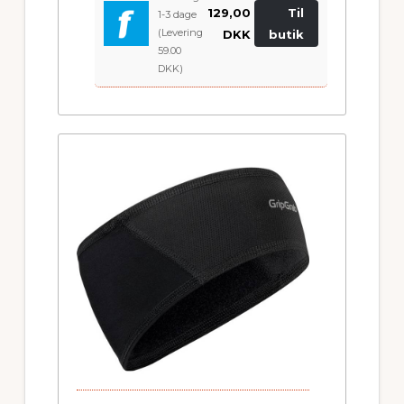
129,00
Til
1-3 dage
(Levering
DKK
butik
59.00
DKK)