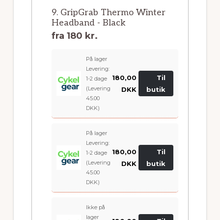
9. GripGrab Thermo Winter
Headband - Black
fra
180 kr.
På lager
Levering:
180,00
Til
1-2 dage
(Levering
DKK
butik
45.00
DKK)
På lager
Levering:
180,00
Til
1-2 dage
(Levering
DKK
butik
45.00
DKK)
Ikke på
lager