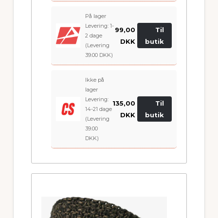
På lager
Levering: 1-
99,00
Til
2 dage
DKK
butik
(Levering
39.00 DKK)
Ikke på
lager
Levering:
135,00
Til
14-21 dage
DKK
butik
(Levering
39.00
DKK)