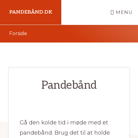
Skip
PANDEBÅND.DK
MENU
til
indhold
Kort
Forside
intro
her
Pandebånd
Gå den kolde tid i møde med et
pandebånd. Brug det til at holde