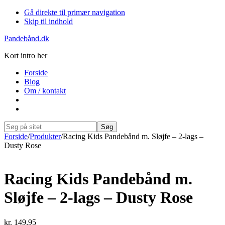
Gå direkte til primær navigation
Skip til indhold
Pandebånd.dk
Kort intro her
Forside
Blog
Om / kontakt
Show
Search
Søg
på
Hide
Forside
/
Produkter
/
Racing Kids Pandebånd m. Sløjfe – 2-lags –
sitet
Search
Dusty Rose
Racing Kids Pandebånd m.
Sløjfe – 2-lags – Dusty Rose
kr.
149,95