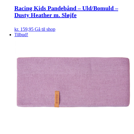
Racing Kids Pandebånd – Uld/Bomuld –
Dusty Heather m. Sløjfe
kr.
159,95
Gå til shop
Tilbud!