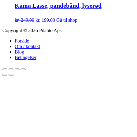
Kama Lasse, pandebånd, lyserød
Den
Den
kr.
249,00
kr.
199,00
Gå til shop
oprindelige
aktuelle
Footer
Copyright © 2026 Pilanto Aps
pris
pris
var:
er:
Forside
kr. 249,00.
kr. 199,00.
Om / kontakt
Blog
Betingelser