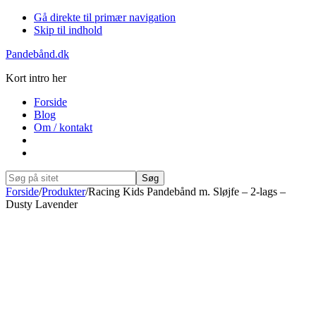
Gå direkte til primær navigation
Skip til indhold
Pandebånd.dk
Kort intro her
Forside
Blog
Om / kontakt
Show
Search
Søg
på
Hide
Forside
/
Produkter
/
Racing Kids Pandebånd m. Sløjfe – 2-lags –
sitet
Search
Dusty Lavender