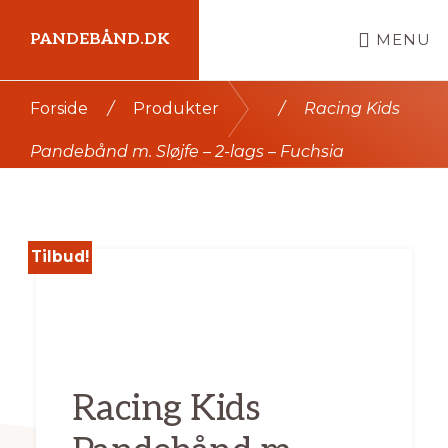
Skip
PANDEBÅND.DK
MENU
til
indhold
Kort
Forside
/
Produkter
/
Racing Kids
intro
Pandebånd m. Sløjfe – 2-lags – Fuchsia
her
Tilbud!
Racing Kids