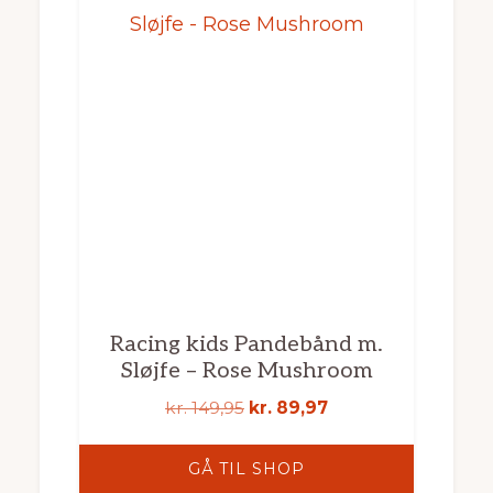
Racing kids Pandebånd m.
Sløjfe – Rose Mushroom
Den
Den
kr.
149,95
kr.
89,97
oprindelige
aktuelle
pris
pris
GÅ TIL SHOP
var:
er: