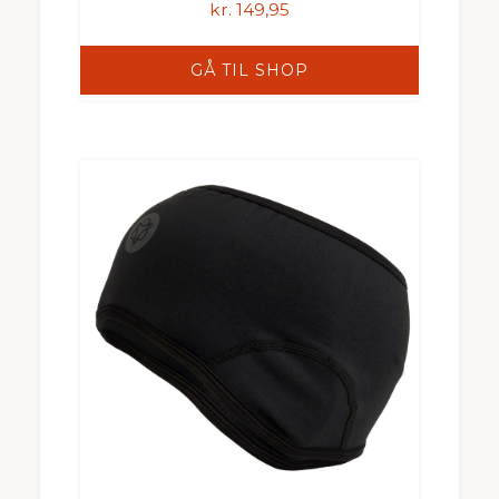
kr.
149,95
GÅ TIL SHOP