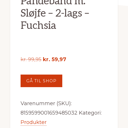
Pandebånd m.
Sløjfe – 2-lags –
Fuchsia
Den
Den
kr.
99,95
kr.
59,97
oprindelige
aktuelle
pris
pris
GÅ TIL SHOP
var:
er:
kr. 99,95.
kr. 59,97.
Varenummer (SKU):
8159599001659485032
Kategori:
Produkter