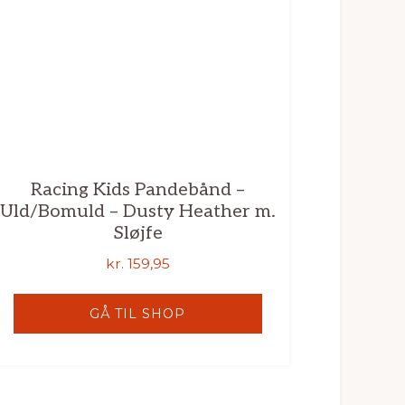
Racing Kids Pandebånd –
Uld/Bomuld – Dusty Heather m.
Sløjfe
kr.
159,95
GÅ TIL SHOP