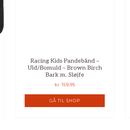
Racing Kids Pandebånd –
Uld/Bomuld – Brown Birch
Bark m. Sløjfe
kr.
159,95
GÅ TIL SHOP