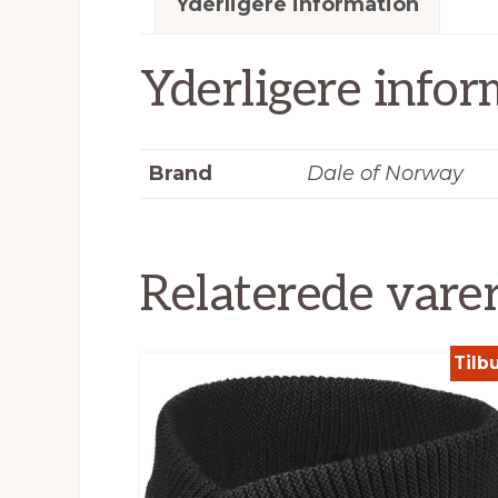
Yderligere information
Yderligere infor
Brand
Dale of Norway
Relaterede vare
Tilb