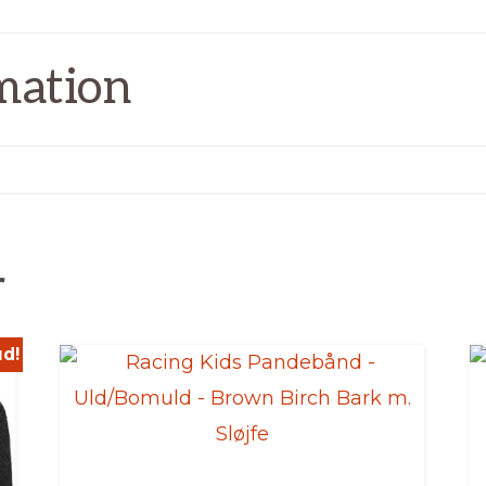
mation
r
ud!