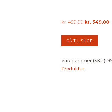
Den
kr.
499,00
kr.
349,00
oprindelige
a
pris
p
GÅ TIL SHOP
var:
e
kr. 499,00.
k
Varenummer (SKU):
8
Produkter