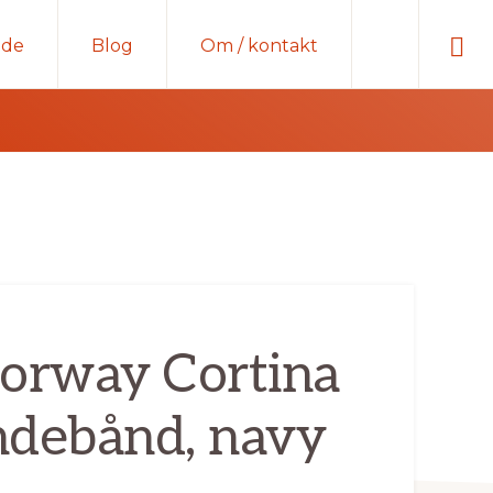
Sho
ide
Blog
Om / kontakt
Sear
Norway Cortina
ndebånd, navy