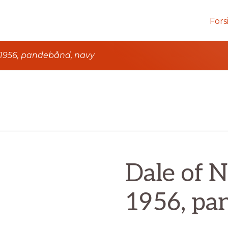
Fors
 1956, pandebånd, navy
Dale of 
1956, pa