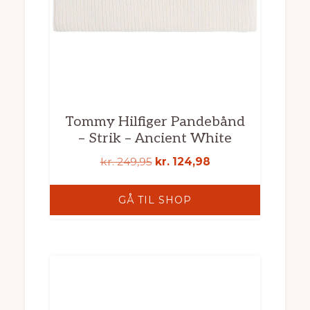
Tommy Hilfiger Pandebånd
– Strik – Ancient White
Den
Den
kr.
249,95
kr.
124,98
oprindelige
aktuelle
pris
pris
GÅ TIL SHOP
var:
er:
kr. 249,95.
kr. 124,98.