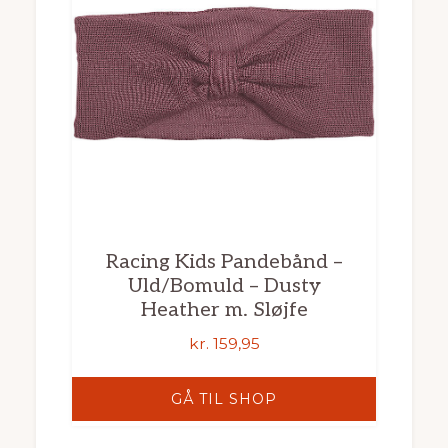
Racing Kids Pandebånd –
Uld/Bomuld – Dusty
Heather m. Sløjfe
kr.
159,95
GÅ TIL SHOP