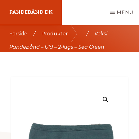
Skip
PANDEBÅND.DK
MENU
til
indhold
Kort
Forside
/
Produkter
/
Voksi
intro
Pandebånd – Uld – 2-lags – Sea Green
her