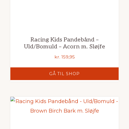
Racing Kids Pandebånd –
Uld/Bomuld – Acorn m. Sløjfe
kr.
159,95
GÅ TIL SHOP